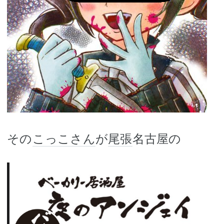
その
こっこさん
が
尾張
名古屋の