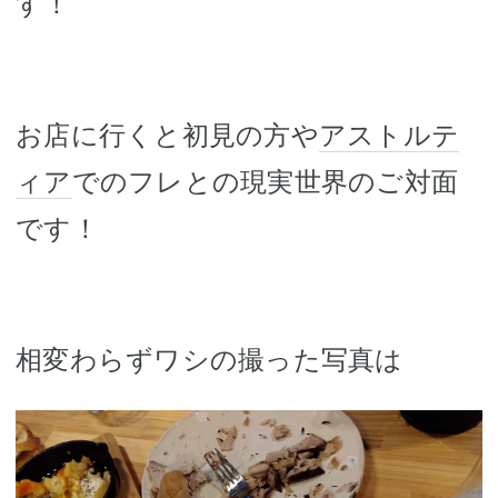
す！
お店に行くと初見の方や
アストルテ
ィア
でのフレとの現実世界のご対面
です！
相変わらずワシの撮った写真は