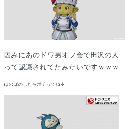
因みにあのドワ男オフ会で田沢の人
って認識されてたみたいですｗｗｗ
ほのぼのしたらポチってね↓